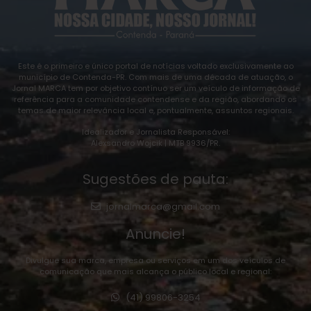
Este é o primeiro e único portal de notícias voltado exclusivamente ao
município de Contenda-PR. Com mais de uma década de atuação, o
Jornal MARCA tem por objetivo contínuo ser um veículo de informação de
referência para a comunidade contendense e da região, abordando os
temas de maior relevância local e, pontualmente, assuntos regionais.
Idealizador e Jornalista Responsável:
Alexsandro Wojcik | MTB 9936/PR.
Sugestões de pauta:
jornalmarca@gmail.com
Anuncie!
Divulgue sua marca, empresa ou serviços em um dos veículos de
comunicação que mais alcança o público local e regional:
(41) 99806-3254