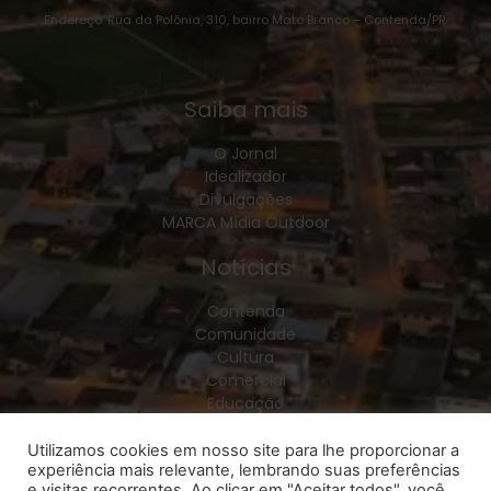
Endereço: Rua da Polônia, 310, bairro Mato Branco – Contenda/PR.
Saiba mais
O Jornal
Idealizador
Divulgações
MARCA Mídia Outdoor
Notícias
Contenda
Comunidade
Cultura
Comercial
Educação
Esporte
Geral
Utilizamos cookies em nosso site para lhe proporcionar a
experiência mais relevante, lembrando suas preferências
Política
e visitas recorrentes. Ao clicar em "Aceitar todos", você