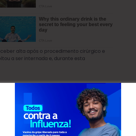
ceber alta após o procedimento cirúrgico e
tou a ser internada e, durante esta
apela Nossa Senhora das Dores, conhecida como
as, município de Araucária.
ão várias as manifestações de luto pela morte
alho. A Cresol divulgou uma nota de pesar pelo