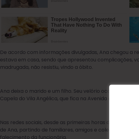
De acordo com informações divulgadas, Ana chegou a re
estava em casa, sendo que apresentou complicações, vol
madrugada, não resistiu, vindo a óbito.
Ana deixa o marido e um filho. Seu velório ocorre na c
Capela do Vila Angélica, que fica na Avenida das Araucári
Nas redes sociais, desde as primeiras horas da manhã, s
de Ana, partindo de familiares, amigos e colegas de trab
falecimento da funcionária.