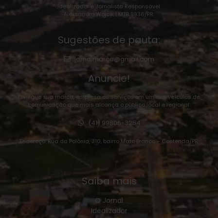
Idealizador e Jornalista Responsável:
Alexsandro Wojcik | MTB 9936/PR.
Sugestões de pauta:
jornalmarca@gmail.com
Anuncie!
Divulgue sua marca, empresa ou serviços em um dos veículos de
comunicação que mais alcança o público local e regional:
(41) 99806-3254
Endereço: Rua da Polônia, 310, bairro Mato Branco – Contenda/PR.
Saiba mais
O Jornal
Idealizador