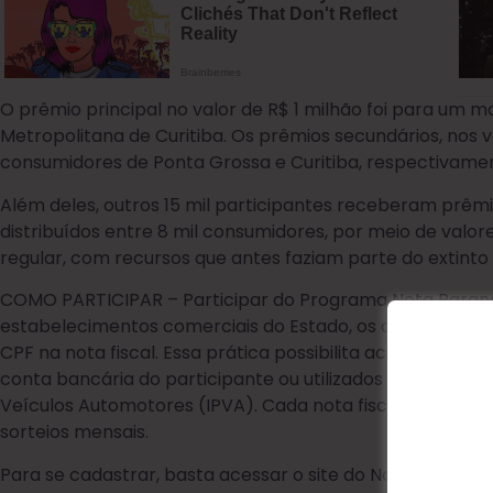
O prêmio principal no valor de R$ 1 milhão foi para um 
Metropolitana de Curitiba. Os prêmios secundários, nos v
consumidores de Ponta Grossa e Curitiba, respectivame
Além deles, outros 15 mil participantes receberam prêm
distribuídos entre 8 mil consumidores, por meio de valor
regular, com recursos que antes faziam parte do extinto
COMO PARTICIPAR – Participar do Programa Nota Paraná
estabelecimentos comerciais do Estado, os consumidores
CPF na nota fiscal. Essa prática possibilita acumular cré
conta bancária do participante ou utilizados para abate
Veículos Automotores (IPVA). Cada nota fiscal com CPF i
sorteios mensais.
Para se cadastrar, basta acessar o site do Nota Paraná,