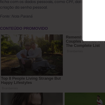
ficha com os dados pessoais, como CPF, data de nasci
criação da senha pessoal.
Fonte: Nota Paraná