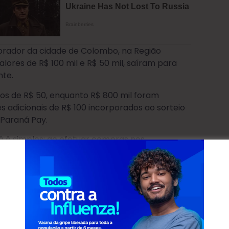
morador da cidade de Colombo, na Região
alores de R$ 100 mil e R$ 50 mil, saíram para
nte.
ios de R$ 50, enquanto R$ 800 mil foram
es adicionais de R$ 100 incorporados ao sorteio
 Paraná Pay.
 é simples: ao efetuar compras nos
 cadastrados devem solicitar a inclusão do
ditos, os quais podem ser transferidos para a
r valores do Imposto sobre a Propriedade de
nserido gera bilhetes para concorrer nos
 clicar na opção “cadastre-se” e preencher a