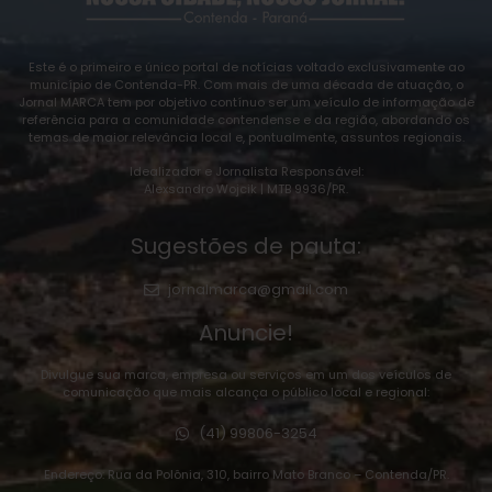
Este é o primeiro e único portal de notícias voltado exclusivamente ao
município de Contenda-PR. Com mais de uma década de atuação, o
Jornal MARCA tem por objetivo contínuo ser um veículo de informação de
referência para a comunidade contendense e da região, abordando os
temas de maior relevância local e, pontualmente, assuntos regionais.
Idealizador e Jornalista Responsável:
Alexsandro Wojcik | MTB 9936/PR.
Sugestões de pauta:
jornalmarca@gmail.com
Anuncie!
Divulgue sua marca, empresa ou serviços em um dos veículos de
comunicação que mais alcança o público local e regional:
(41) 99806-3254
Endereço: Rua da Polônia, 310, bairro Mato Branco – Contenda/PR.