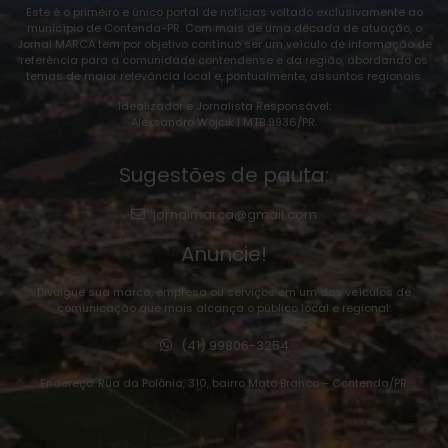
Este é o primeiro e único portal de notícias voltado exclusivamente ao
município de Contenda-PR. Com mais de uma década de atuação, o
Jornal MARCA tem por objetivo contínuo ser um veículo de informação de
referência para a comunidade contendense e da região, abordando os
temas de maior relevância local e, pontualmente, assuntos regionais.
Idealizador e Jornalista Responsável:
Alexsandro Wojcik | MTB 9936/PR.
Sugestões de pauta:
jornalmarca@gmail.com
Anuncie!
Divulgue sua marca, empresa ou serviços em um dos veículos de
comunicação que mais alcança o público local e regional:
(41) 99806-3254
Endereço: Rua da Polônia, 310, bairro Mato Branco – Contenda/PR.