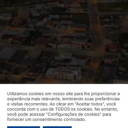
Saiba mais
O Jornal
Idealizador
Divulgações
MARCA Mídia Outdoor
Notícias
Contenda
Comunidade
Cultura
Comercial
Educação
Esporte
Geral
Utilizamos cookies em nosso site para lhe proporcionar a
experiência mais relevante, lembrando suas preferências
Política
e visitas recorrentes. Ao clicar em "Aceitar todos", você
Policial
concorda com o uso de TODOS os cookies. No entanto,
Saúde
você pode acessar "Configurações de cookies" para
Região
fornecer um consentimento controlado.