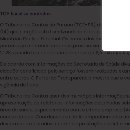
TCE fiscaliza contratos
O Tribunal de Contas do Paraná (TCE-PR) divulgou atra
(14) que o órgão está fiscalizando contratos de 8 prefe
Ministério Público Estadual. Os nomes dos municípios nã
porém, que a referida empresa prestou, sim, serviços ao
2023, quando foi contratada para realizar 9,5 mil checku
De acordo com informações da Secretaria de Saúde divul
cidadão beneficiado pelo serviço fossem realizados exam
entre outros. O Portal da Transparência mostra que o co
vigência de 1 ano.
O Tribunal de Contas quer dos municípios informações s
apresentação de relatórios, informações detalhadas sobr
área da saúde, especialmente com a citada empresa (
conduzido pela Coordenadoria de Acompanhamento de 
devem ser executados a partir da prestação das informa