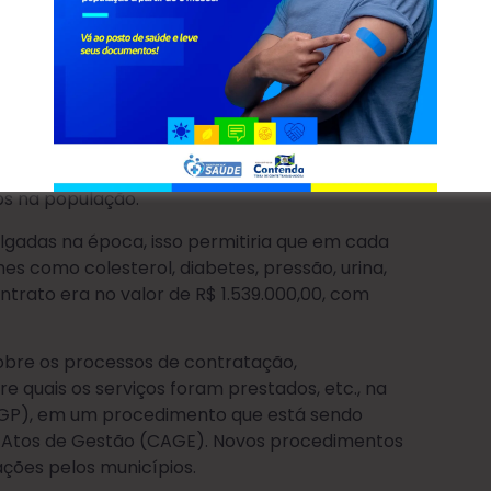
vés de sua comunicação social na data de ontem
ituras com a AGP Saúde, com o apoio do
o foram divulgados pelo TCE-PR. Sabe-se,
 município de Contenda, a princípio no ano de
ps na população.
gadas na época, isso permitiria que em cada
es como colesterol, diabetes, pressão, urina,
ntrato era no valor de R$ 1.539.000,00, com
obre os processos de contratação,
e quais os serviços foram prestados, etc., na
AGP), em um procedimento que está sendo
Atos de Gestão (CAGE). Novos procedimentos
ções pelos municípios.