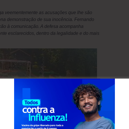
ga veementemente as acusações que lhe são
plena demonstração de sua inocência. Fernando
cação à comunicação. A defesa acompanha
nte esclarecidos, dentro da legalidade e do mais
rnando Gomes e Marco Marcondes em imagens obtidas
e divulgadas pelo MPPR.