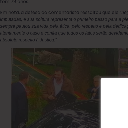
tem 78 anos.
Em nota, a defesa do comentarista ressaltou que ele “
ne
imputadas, e sua soltura representa o primeiro passo para a 
sempre pautou sua vida pela ética, pelo respeito e pela dedi
atentamente o caso e confia que todos os fatos serão devidame
absoluto respeito à Justiça.”.
Fe