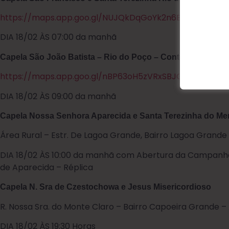
https://maps.app.goo.gl/NUJQkDqGoYk2n6Bi7?g_st=ic
DIA 18/02 ÀS 07:00 da manhã
Capela São João Batista – Rio do Poço – Contenda
https://maps.app.goo.gl/nBP63oH5zVRxSBJG9?g_st=ic
DIA 18/02 ÀS 09:00 da manhã
Capela Nossa Senhora Aparecida e Santa Terezinha do Me
Área Rural – Estr. De Lagoa Grande, Bairro Lagoa Grande
DIA 18/02 ÀS 10:00 da manhã com Abertura da Campanh
de Aparecida – Réplica
Capela N. Sra de Czestochowa e Jesus Misericordioso
R. Nossa Sra. do Monte Claro – Bairro Capoeira Grande –
DIA 18/02 ÀS 19:30 Horas