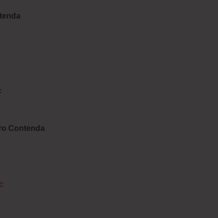
ntenda
c
tro Contenda
c