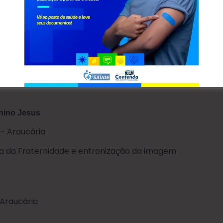
nino Jesus
 – Araucária
a da Fraternidade e entronização da imagem
 Araucária