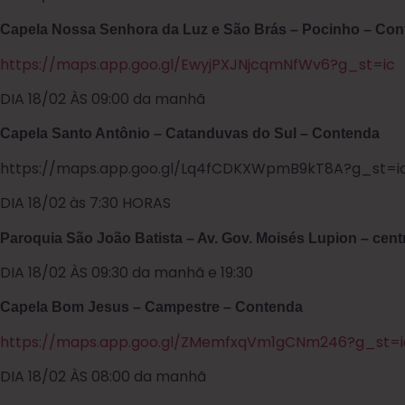
Capela Nossa Senhora da Luz e São Brás – Pocinho – Co
https://maps.app.goo.gl/EwyjPXJNjcqmNfWv6?g_st=ic
DIA 18/02 ÀS 09:00 da manhã
Capela Santo Antônio – Catanduvas do Sul – Contenda
https://maps.app.goo.gl/Lq4fCDKXWpmB9kT8A?g_st=i
DIA 18/02 às 7:30 HORAS
Paroquia São João Batista – Av. Gov. Moisés Lupion – cen
DIA 18/02 ÀS 09:30 da manhã e 19:30
Capela Bom Jesus – Campestre – Contenda
https://maps.app.goo.gl/ZMemfxqVm1gCNm246?g_st=i
DIA 18/02 ÀS 08:00 da manhã