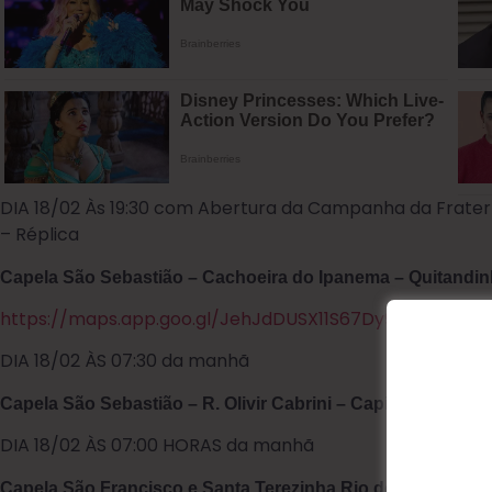
DIA 18/02 Às 19:30 com Abertura da Campanha da Frate
– Réplica
Capela São Sebastião – Cachoeira do Ipanema – Quitandi
https://maps.app.goo.gl/JehJdDUSX11S67Dy9?g_st=ic
DIA 18/02 ÀS 07:30 da manhã
Capela São Sebastião – R. Olivir Cabrini – Capinzal – Arauc
DIA 18/02 ÀS 07:00 HORAS da manhã
Capela São Francisco e Santa Terezinha Rio do Cacho – 