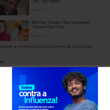
rnidade e entronização da imagem de Aparecida
nha
ária
Contenda