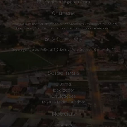
jornalmarca@gmail.com
Anuncie!
Divulgue sua marca, empresa ou serviços em um dos veículos de
comunicação que mais alcança o público local e regional:
(41) 99806-3254
Endereço: Rua da Polônia, 310, bairro Mato Branco – Contenda/PR.
Saiba mais
O Jornal
Idealizador
Divulgações
MARCA Mídia Outdoor
Notícias
Contenda