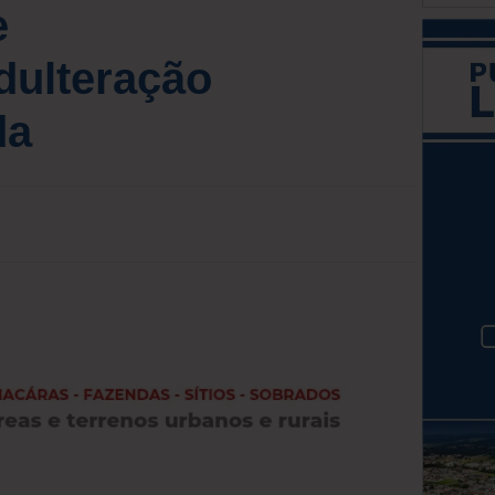
e
dulteração
da