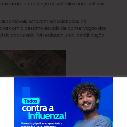
 constaram a presença de veículos com indícios
s automóveis estavam estacionados na
tava com o péssimo estado de conservação das
al do capturado, foi realizada uma identificação