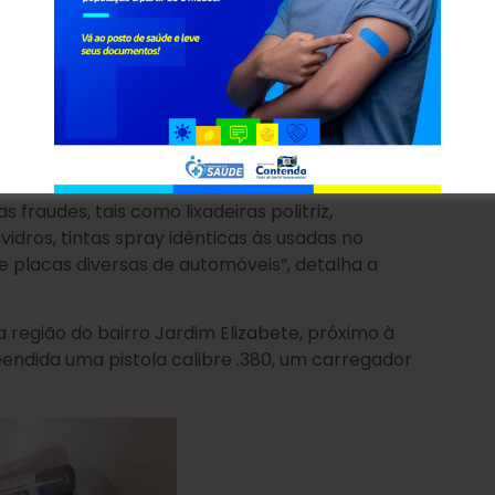
 apresentava placas falsas e possuía registro
 Santa Cândida, em Curitiba. Já um Renault
lementos identificadores. O veículo foi
o de sua origem.
o um laboratório de clonagem veicular. Foram
fraudes, tais como lixadeiras politriz,
idros, tintas spray idênticas às usadas no
 placas diversas de automóveis”, detalha a
região do bairro Jardim Elizabete, próximo à
endida uma pistola calibre .380, um carregador