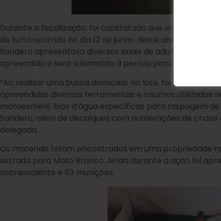
Durante a fiscalização, foi constatado que um GM Kadett
de furto ocorrido no dia 12 de junho deste ano, no bairro
Sandero apresentava diversos sinais de adulteração nos e
apreendido e será submetido à perícia para identificaçã
“Ao realizar uma busca domiciliar no lote, foi encontrad
apreendidas diversas ferramentas e insumos utilizados nas 
motoesmeril, lixas d’água específicas para raspagem de v
Sandero, além de decalques com numerações de chassi e
delegada.
Os materiais foram encontrados em uma propriedade na 
estrada para Mato Branco. Ainda durante a ação foi apre
sobressalente e 63 munições.