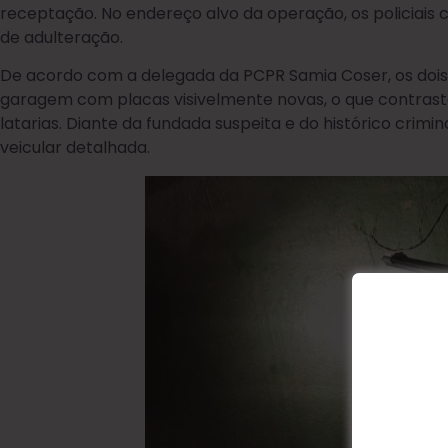
receptação. No endereço alvo da operação, os policiais
de adulteração.
De acordo com a delegada da PCPR Samia Coser, os doi
garagem com placas visivelmente novas, o que contras
latarias. Diante da fundada suspeita e do histórico crimin
veicular detalhada.