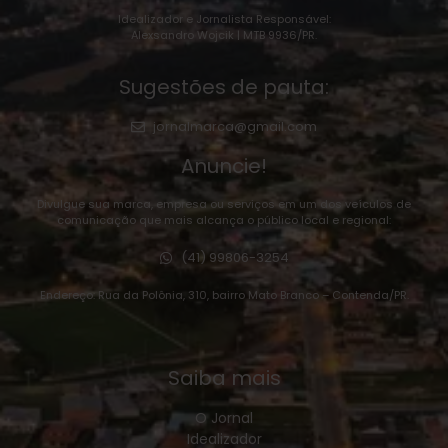
Idealizador e Jornalista Responsável:
Alexsandro Wojcik | MTB 9936/PR.
Sugestões de pauta:
jornalmarca@gmail.com
Anuncie!
Divulgue sua marca, empresa ou serviços em um dos veículos de
comunicação que mais alcança o público local e regional:
(41) 99806-3254
Endereço: Rua da Polônia, 310, bairro Mato Branco – Contenda/PR.
Saiba mais
O Jornal
Idealizador