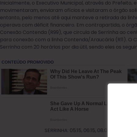
Inicialmente, o Executivo Municipal, através do Prefeito, 
movimentaram, enviaram ofícios e visitaram o órgão sol
entanto, pelo menos até aqui manteve a retirada da linha
operava com déficit financeiro. Em contrapartida, o órgã
Conexão Contenda (R99), que circula de Serrinha ao cen
para conexão com a linha Contenda/Araucária (R11). O C
Serrinha com 20 horários por dia útil, sendo eles os segui
SERRINHA: 05:15, 06:15, 08:05, 09:10, 14:20, 