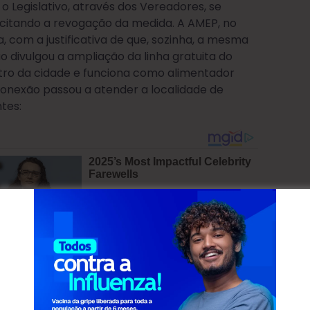
e o Legislativo, através dos Vereadores, se
icitando a revogação da medida. A AMEP, no
, com a justificativa de que, sozinha, a mesma
o divulgou a ampliação da linha gratuita do
tro da cidade e funciona como alimentador
onexão passou a atender a localidade de
ntes:
15:30, 17:05, 18:12, 20:05 e 21:10.