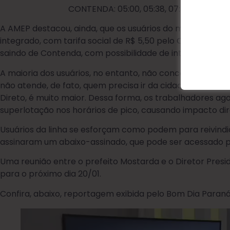
CONTENDA: 05:00, 05:38, 07:32, 08:21, 13:35, 
A AMEP destacou, ainda, que os usuários do município co
integrado, com tarifa social de R$ 5,50 pelo Cartão Metro
saindo de Contenda, com possibilidade de integração até
A maioria dos usuários, no entanto, não concordam co
não atende, de fato, quem precisa ir da cidade até Curi
Direto, é muito maior. Dessa forma, os trabalhadores ag
superlotação nos horários de pico, causando impacto dire
Usuários da linha se esforçam como podem para reivind
assinaram um abaixo-assinado, que pode ser acessado pe
Uma reunião entre o prefeito Mostarda e o Diretor Pres
para o próximo dia 20/01.
Confira, abaixo, reportagem exibida pelo Bom Dia Paraná (