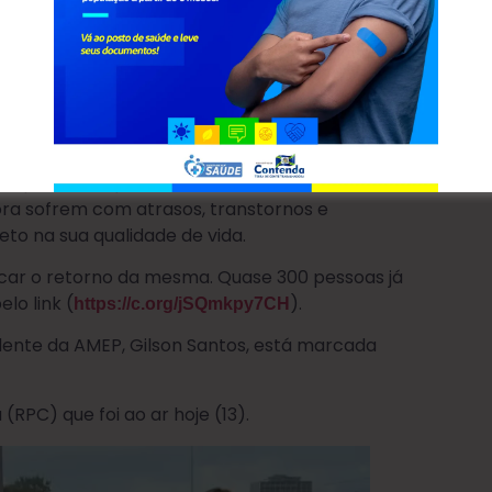
14:45, 16:15, 17:37, 19:20 e 20:30.
ntam com o serviço de transporte coletivo
card, com oferta de 45 horários por dia útil
 Curitiba (passando por Araucária).
m a medida e defendem que o Conexão Contenda
tiba, pois o tempo de deslocamento, sem o
ora sofrem com atrasos, transtornos e
to na sua qualidade de vida.
icar o retorno da mesma. Quase 300 pessoas já
lo link (
).
https://c.org/jSQmkpy7CH
idente da AMEP, Gilson Santos, está marcada
RPC) que foi ao ar hoje (13).