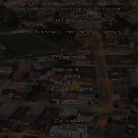
Divulgue sua marca, empresa ou serviços em um dos veículos de
comunicação que mais alcança o público local e regional:
(41) 99806-3254
Endereço: Rua da Polônia, 310, bairro Mato Branco – Contenda/PR.
Saiba mais
O Jornal
Idealizador
Divulgações
MARCA Mídia Outdoor
Notícias
Contenda
Comunidade
Cultura
Comercial