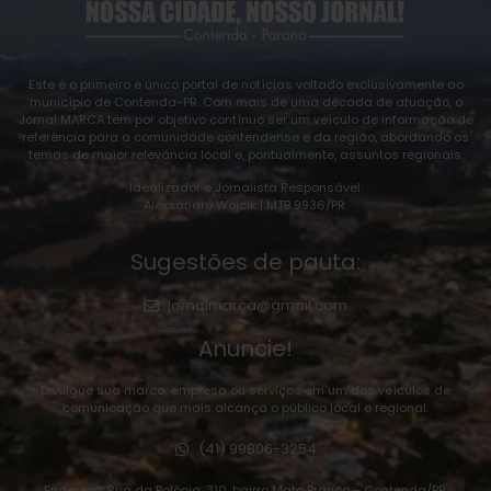
Este é o primeiro e único portal de notícias voltado exclusivamente ao
município de Contenda-PR. Com mais de uma década de atuação, o
Jornal MARCA tem por objetivo contínuo ser um veículo de informação de
referência para a comunidade contendense e da região, abordando os
temas de maior relevância local e, pontualmente, assuntos regionais.
Idealizador e Jornalista Responsável:
Alexsandro Wojcik | MTB 9936/PR.
Sugestões de pauta:
jornalmarca@gmail.com
Anuncie!
Divulgue sua marca, empresa ou serviços em um dos veículos de
comunicação que mais alcança o público local e regional:
(41) 99806-3254
Endereço: Rua da Polônia, 310, bairro Mato Branco – Contenda/PR.