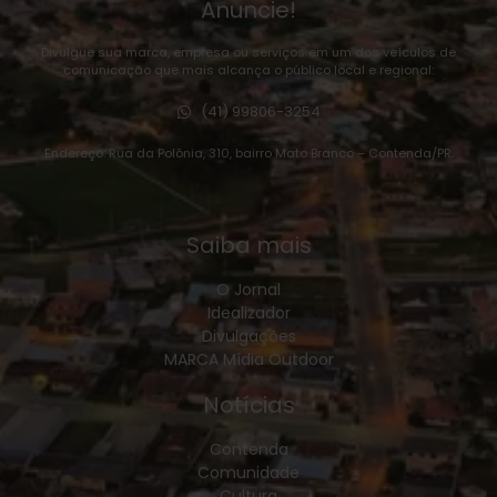
Anuncie!
Divulgue sua marca, empresa ou serviços em um dos veículos de
comunicação que mais alcança o público local e regional:
(41) 99806-3254
Endereço: Rua da Polônia, 310, bairro Mato Branco – Contenda/PR.
Saiba mais
O Jornal
Idealizador
Divulgações
MARCA Mídia Outdoor
Notícias
Contenda
Comunidade
Cultura