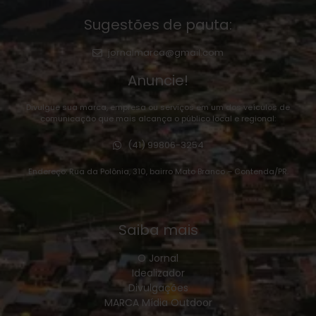
Sugestões de pauta:
jornalmarca@gmail.com
Anuncie!
Divulgue sua marca, empresa ou serviços em um dos veículos de
comunicação que mais alcança o público local e regional:
(41) 99806-3254
Endereço: Rua da Polônia, 310, bairro Mato Branco – Contenda/PR.
Saiba mais
O Jornal
Idealizador
Divulgações
MARCA Mídia Outdoor