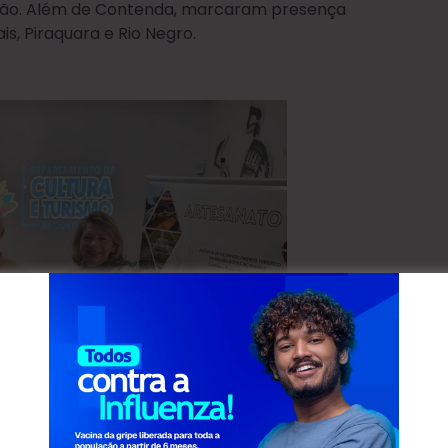
gião. Além de Contenda, marcaram presença
is, Piraquara e Rio Negro.