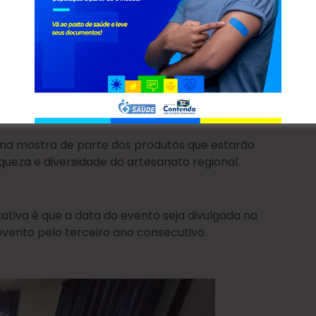
resentes Joel Taborda e Servilho Roque,
idente da Cooperativa Social dos
, Romana de Alexandre e por Aurora
.
uma mostra de parte dos produtos que estarão
queza e diversidade do artesanato regional.
tiva é que a data do evento seja divulgada na
vento pelo terceiro ano consecutivo.