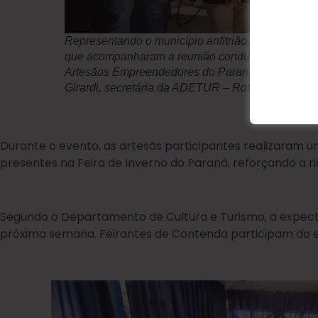
Representando o município anfitrião, estiveram p
que acompanharam a reunião conduzida pela pres
Artesãos Empreendedores do Paraná (COOPARTE)
Girardi, secretária da ADETUR – Rotas do Pinhão
Durante o evento, as artesãs participantes realizaram 
presentes na Feira de Inverno do Paraná, reforçando a ri
Segundo o Departamento de Cultura e Turismo, a expecta
próxima semana. Feirantes de Contenda participam do e