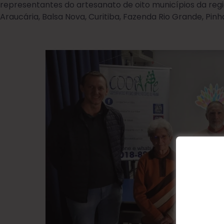
representantes do artesanato de oito municípios da re
Araucária, Balsa Nova, Curitiba, Fazenda Rio Grande, Pinha