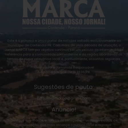
Este é o primeiro e único portal de notícias voltado exclusivamente ao
município de Contenda-PR. Com mais de uma década de atuação, o
Jornal MARCA tem por objetivo contínuo ser um veículo de informação de
referência para a comunidade contendense e da região, abordando os
temas de maior relevância local e, pontualmente, assuntos regionais.
Idealizador e Jornalista Responsável:
Alexsandro Wojcik | MTB 9936/PR.
Sugestões de pauta:
jornalmarca@gmail.com
Anuncie!
Divulgue sua marca, empresa ou serviços em um dos veículos de
comunicação que mais alcança o público local e regional: