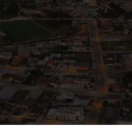
(41) 99806-3254
Endereço: Rua da Polônia, 310, bairro Mato Branco – Contenda/PR.
Saiba mais
O Jornal
Idealizador
Divulgações
MARCA Mídia Outdoor
Notícias
Contenda
Comunidade
Cultura
Comercial
Educação
Esporte