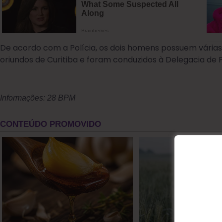
De acordo com a Polícia, os dois homens possuem várias
oriundos de Curitiba e foram conduzidos à Delegacia de Po
Informações: 28 BPM