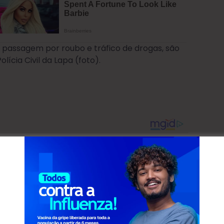
 passagem por roubo e tráfico de drogas, são
lícia Civil da Lapa (foto).