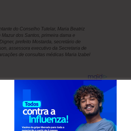
tante do Conselho Tutelar, Maria Beatriz
 Mazur dos Santos, primeira dama e
igner, prefeito Mostarda, secretário de
on, assessora executivo da Secretaria de
arcações de consultas médicas Maria Izabel