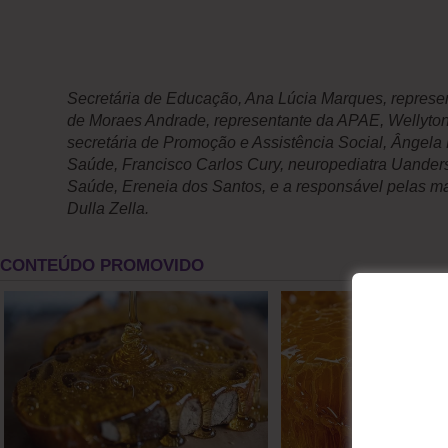
Secretária de Educação, Ana Lúcia Marques, represen
de Moraes Andrade, representante da APAE, Wellyton
secretária de Promoção e Assistência Social, Ângela D
Saúde, Francisco Carlos Cury, neuropediatra Uanders
Saúde, Ereneia dos Santos, e a responsável pelas m
Dulla Zella.