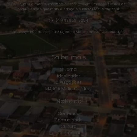
Divulgue sua marca, empresa ou serviços em um dos veículos de
comunicação que mais alcança o público local e regional:
(41) 99806-3254
Endereço: Rua da Polônia, 310, bairro Mato Branco – Contenda/PR.
Saiba mais
O Jornal
Idealizador
Divulgações
MARCA Mídia Outdoor
Notícias
Contenda
Comunidade
Cultura
Comercial