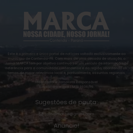
Este é o primeiro e único portal de notícias voltado exclusivamente ao
município de Contenda-PR. Com mais de uma década de atuação, o
Jornal MARCA tem por objetivo contínuo ser um veículo de informação de
referência para a comunidade contendense e da região, abordando os
temas de maior relevância local e, pontualmente, assuntos regionais.
Idealizador e Jornalista Responsável:
Alexsandro Wojcik | MTB 9936/PR.
Sugestões de pauta:
jornalmarca@gmail.com
Anuncie!