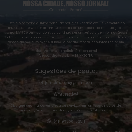
Este é o primeiro e único portal de notícias voltado exclusivamente ao
município de Contenda-PR. Com mais de uma década de atuação, o
Jornal MARCA tem por objetivo contínuo ser um veículo de informação de
referência para a comunidade contendense e da região, abordando os
temas de maior relevância local e, pontualmente, assuntos regionais.
Idealizador e Jornalista Responsável:
Alexsandro Wojcik | MTB 9936/PR.
Sugestões de pauta:
jornalmarca@gmail.com
Anuncie!
Divulgue sua marca, empresa ou serviços em um dos veículos de
comunicação que mais alcança o público local e regional:
(41) 99806-3254