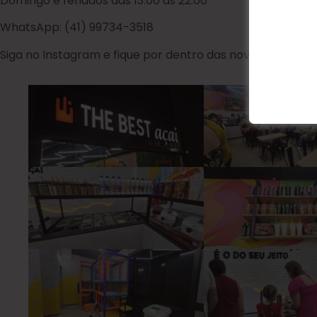
Domingo e feriados das 13:00 às 22:00
WhatsApp: (41) 99734-3518
Siga no Instagram e fique por dentro das novidades:
@the