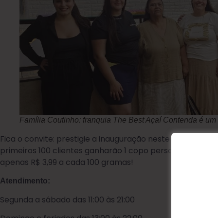
Família Coutinho: franquia The Best Açaí Contenda é um
Fica o convite: prestigie a inauguração neste sábado (15),
primeiros 100 clientes ganharão 1 copo personalizado!
apenas R$ 3,99 a cada 100 gramas!
Atendimento:
Segunda a sábado das 11:00 às 21:00