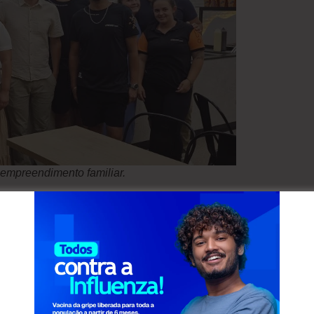
 empreendimento familiar.
 a partir das 15 horas! E chegue cedo, pois os
Aproveite também a promoção de inauguração: