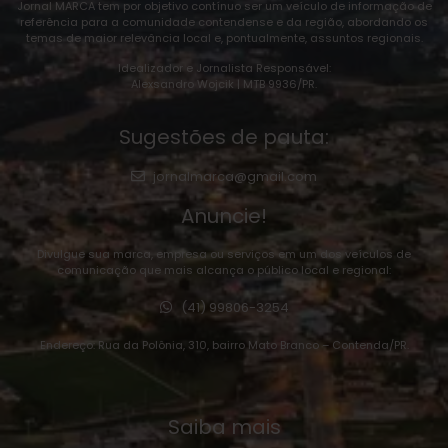
Jornal MARCA tem por objetivo contínuo ser um veículo de informação de
referência para a comunidade contendense e da região, abordando os
temas de maior relevância local e, pontualmente, assuntos regionais.
Idealizador e Jornalista Responsável:
Alexsandro Wojcik | MTB 9936/PR.
Sugestões de pauta:
jornalmarca@gmail.com
Anuncie!
Divulgue sua marca, empresa ou serviços em um dos veículos de
comunicação que mais alcança o público local e regional:
(41) 99806-3254
Endereço: Rua da Polônia, 310, bairro Mato Branco – Contenda/PR.
Saiba mais