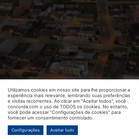
O Jornal
Idealizador
Divulgações
MARCA Mídia Outdoor
Notícias
Contenda
Comunidade
Cultura
Comercial
Educação
Esporte
Geral
Utilizamos cookies em nosso site para lhe proporcionar a
experiência mais relevante, lembrando suas preferências
Política
e visitas recorrentes. Ao clicar em "Aceitar todos", você
Policial
concorda com o uso de TODOS os cookies. No entanto,
Saúde
você pode acessar "Configurações de cookies" para
Região
fornecer um consentimento controlado.
Configurações
Aceitar tudo