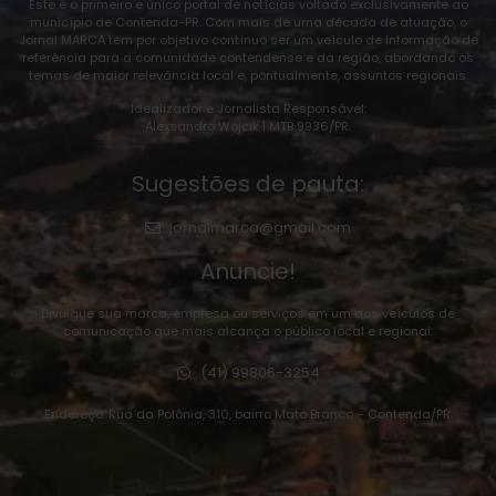
Este é o primeiro e único portal de notícias voltado exclusivamente ao
município de Contenda-PR. Com mais de uma década de atuação, o
Jornal MARCA tem por objetivo contínuo ser um veículo de informação de
referência para a comunidade contendense e da região, abordando os
temas de maior relevância local e, pontualmente, assuntos regionais.
Idealizador e Jornalista Responsável:
Alexsandro Wojcik | MTB 9936/PR.
Sugestões de pauta:
jornalmarca@gmail.com
Anuncie!
Divulgue sua marca, empresa ou serviços em um dos veículos de
comunicação que mais alcança o público local e regional:
(41) 99806-3254
Endereço: Rua da Polônia, 310, bairro Mato Branco – Contenda/PR.