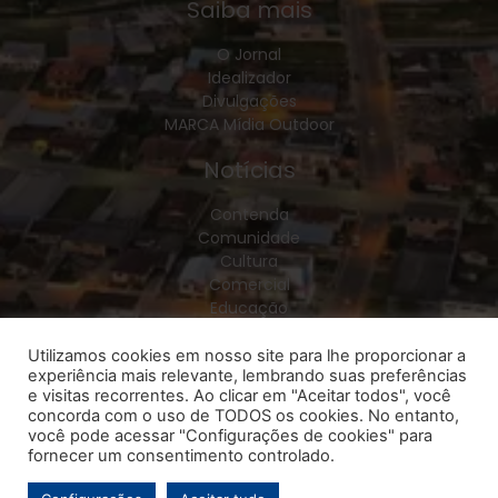
Saiba mais
O Jornal
Idealizador
Divulgações
MARCA Mídia Outdoor
Notícias
Contenda
Comunidade
Cultura
Comercial
Educação
Esporte
Geral
Utilizamos cookies em nosso site para lhe proporcionar a
experiência mais relevante, lembrando suas preferências
Política
e visitas recorrentes. Ao clicar em "Aceitar todos", você
Policial
concorda com o uso de TODOS os cookies. No entanto,
Saúde
você pode acessar "Configurações de cookies" para
Região
fornecer um consentimento controlado.