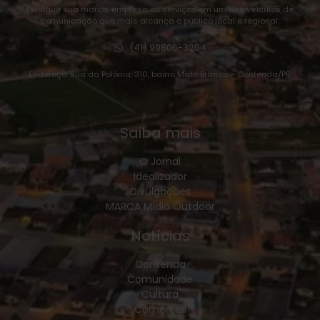
Divulgue sua marca, empresa ou serviços em um dos veículos de
comunicação que mais alcança o público local e regional:
(41) 99806-3254
Endereço: Rua da Polônia, 310, bairro Mato Branco – Contenda/PR.
Saiba mais
O Jornal
Idealizador
Divulgações
MARCA Mídia Outdoor
Notícias
Contenda
Comunidade
Cultura
Comercial