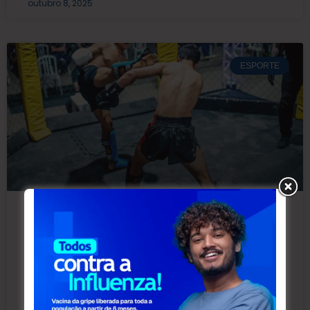
outubro 8, 2025
ESPORTE
Contendenses vencem lutas em
competição de kickboxing realizada
em Palmeira/PR
No último sábado (04) ocorreu na cidade de
Palmeira/PR uma competição de combate na