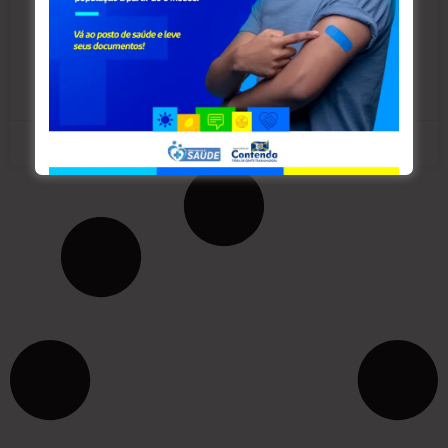
modalidade de kickboxing. O evento, denominado
‘Nigth of Samurai lll’, foi
LEIA MAIS »
outubro 8, 2025