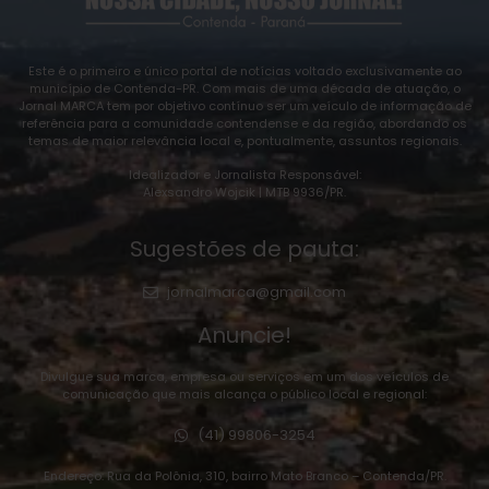
Este é o primeiro e único portal de notícias voltado exclusivamente ao
município de Contenda-PR. Com mais de uma década de atuação, o
Jornal MARCA tem por objetivo contínuo ser um veículo de informação de
referência para a comunidade contendense e da região, abordando os
temas de maior relevância local e, pontualmente, assuntos regionais.
Idealizador e Jornalista Responsável:
Alexsandro Wojcik | MTB 9936/PR.
Sugestões de pauta:
jornalmarca@gmail.com
Anuncie!
Divulgue sua marca, empresa ou serviços em um dos veículos de
comunicação que mais alcança o público local e regional:
(41) 99806-3254
Endereço: Rua da Polônia, 310, bairro Mato Branco – Contenda/PR.