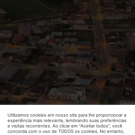
Saiba mais
O Jornal
Idealizador
Divulgações
MARCA Mídia Outdoor
Notícias
Contenda
Comunidade
Cultura
Comercial
Educação
Esporte
Geral
Utilizamos cookies em nosso site para lhe proporcionar a
experiência mais relevante, lembrando suas preferências
Política
e visitas recorrentes. Ao clicar em "Aceitar todos", você
Policial
concorda com o uso de TODOS os cookies. No entanto,
Saúde