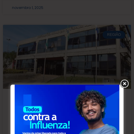
novembro 1, 2025
REGIÃO
TCE emite 1ª cautelar relativa a
contratos firmados entre poder
público e AGP Saúde
Fonte: TCE/PR O Tribunal de Contas do Estado do