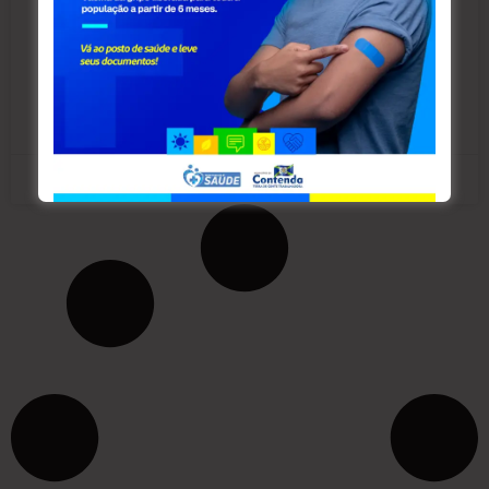
Paraná (TCE-PR) concedeu, no último dia 23 de
outubro, a primeira liminar relativa a contratos
firmados
LEIA MAIS »
novembro 1, 2025