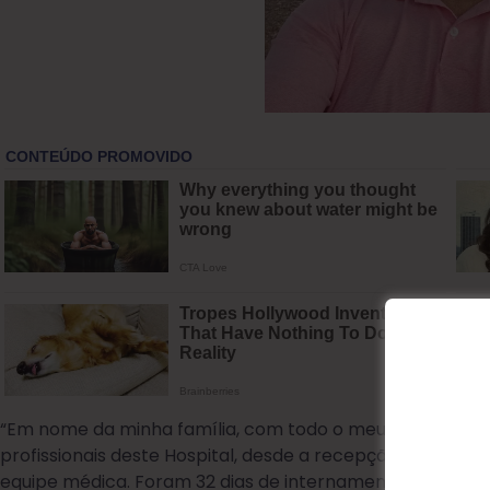
“Em nome da minha família, com todo o meu coração, ve
profissionais deste Hospital, desde a recepção, limpeza,
equipe médica. Foram 32 dias de internamento do meu ir