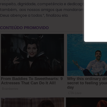
respeito, dignidade, competência e dedicação.”, disse, 
também, aos nossos amigos que mandaram tantas mensa
Deus abençoe a todos.”, finalizou ela.