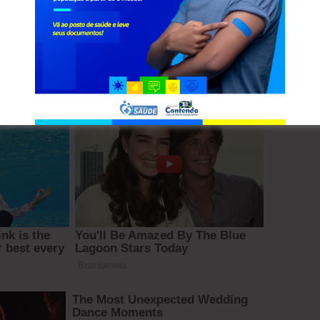
por meio de mensagem, Naíra Poles Conceição. “E
gens de conforto nessas horas tristes. Que