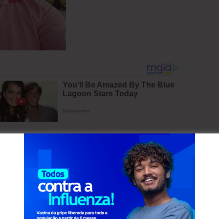
nho aqui, agradecer a cada um dos
 cozinheiras, técnicos de enfermagem, até à
mão, até a sua partida. Obrigado a todos pelo