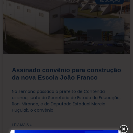
EDUCAÇÃO
Assinado convênio para construção
da nova Escola João Franco
Na semana passada o prefeito de Contenda
assinou, junto do Secretário de Estado da Educação,
Roni Miranda, e da Deputada Estadual Marcia
Huçulak, o convênio
LEIA MAIS »