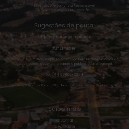
Idealizador e Jornalista Responsável:
Alexsandro Wojcik | MTB 9936/PR.
Sugestões de pauta:
jornalmarca@gmail.com
Anuncie!
Divulgue sua marca, empresa ou serviços em um dos veículos de
comunicação que mais alcança o público local e regional:
(41) 99806-3254
Endereço: Rua da Polônia, 310, bairro Mato Branco – Contenda/PR.
Saiba mais
O Jornal
Idealizador