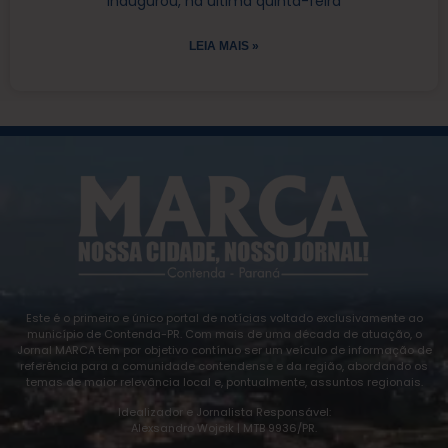
inaugurou, na última quinta-feira
LEIA MAIS »
Este é o primeiro e único portal de notícias voltado exclusivamente ao
município de Contenda-PR. Com mais de uma década de atuação, o
Jornal MARCA tem por objetivo contínuo ser um veículo de informação de
referência para a comunidade contendense e da região, abordando os
temas de maior relevância local e, pontualmente, assuntos regionais.
Idealizador e Jornalista Responsável:
Alexsandro Wojcik | MTB 9936/PR.