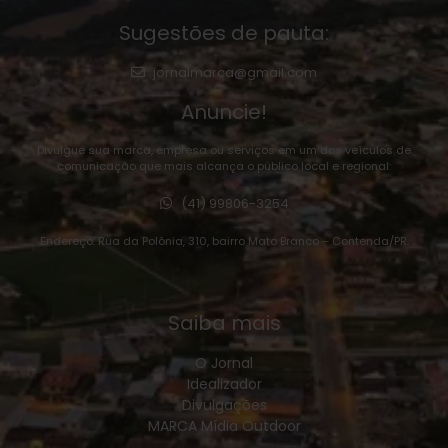
Sugestões de pauta:
jornalmarca@gmail.com
Anuncie!
Divulgue sua marca, empresa ou serviços em um dos veículos de
comunicação que mais alcança o público local e regional:
(41) 99806-3254
Endereço: Rua da Polônia, 310, bairro Mato Branco – Contenda/PR.
Saiba mais
O Jornal
Idealizador
Divulgações
MARCA Mídia Outdoor