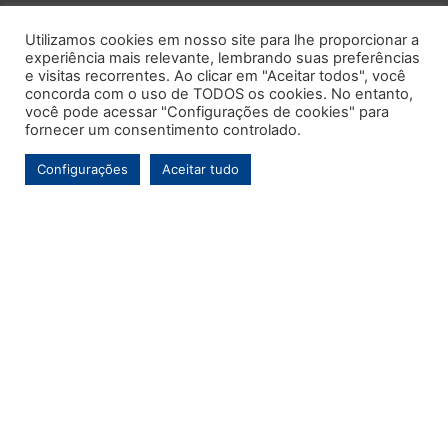
Utilizamos cookies em nosso site para lhe proporcionar a
experiência mais relevante, lembrando suas preferências
e visitas recorrentes. Ao clicar em "Aceitar todos", você
concorda com o uso de TODOS os cookies. No entanto,
você pode acessar "Configurações de cookies" para
fornecer um consentimento controlado.
Configurações
Aceitar tudo
Este é o primeiro e único portal de notícias voltado exclusivamente ao
município de Contenda-PR. Com mais de uma década de atuação, o
Jornal MARCA tem por objetivo contínuo ser um veículo de informação de
referência para a comunidade contendense e da região, abordando os
temas de maior relevância local e, pontualmente, assuntos regionais.