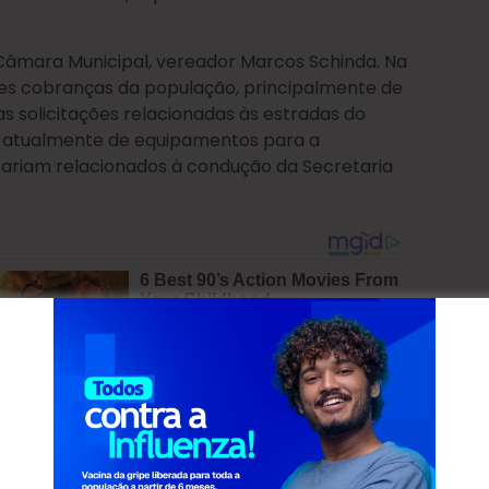
 Câmara Municipal, vereador Marcos Schinda. Na
es cobranças da população, principalmente de
s solicitações relacionadas às estradas do
e atualmente de equipamentos para a
tariam relacionados à condução da Secretaria