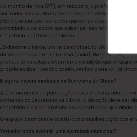
Na manhã de hoje (07), em resposta, o prefeito Antônio
nas redes sociais diretamente do pátio da Secretaria de
público a qualquer vereador que acreditasse poder condu
convidado o vereador que quiser ser secretário de Obras.
secretário de Obras”, declarou.
Já durante a tarde, um terceiro vídeo foi divulgado pel
da vereadora Alexsandra Lima (Índia). Na gravação, amb
prefeito, mas estabelecem uma condição: que o futuro 
própria equipe. “Desafio aceito, senhor prefeito”, afirmam
E agora, haverá mudança na Secretaria de Obras?
Até o momento da publicação desta matéria, não há con
comando da Secretaria de Obras. A situação deve ser dis
secretário é o vice-prefeito Ary Alberti Neto, que ainda 
O espaço permanece aberto para manifestação dos env
Vereador pode assumir uma secretaria municipal?