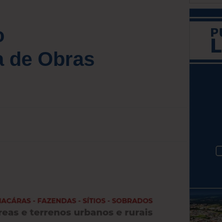
o
a de Obras