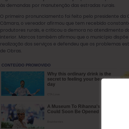
às demandas por manutenção das estradas rurais.
O primeiro pronunciamento foi feito pelo presidente da
Câmara, o vereador afirmou que tem recebido constant
produtores rurais, e criticou a demora no atendimento da
interior. Marcos também afirmou que o município dispõ
realização dos serviços e defendeu que os problemas es
de Obras.