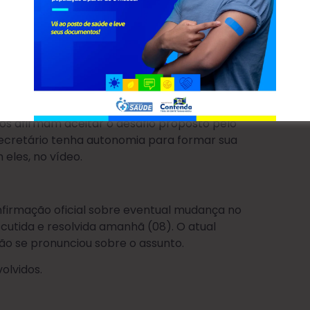
 Adamir Digner (Mostarda) publicou um vídeo
 Obras. Na gravação, ele lançou um desafio
zir melhor os trabalhos da pasta. “Está
 Passe ali no gabinete, que será o novo
o presidente da Câmara, Marcos Schinda, ao lado
os afirmam aceitar o desafio proposto pelo
secretário tenha autonomia para formar sua
 eles, no vídeo.
firmação oficial sobre eventual mudança no
cutida e resolvida amanhã (08). O atual
não se pronunciou sobre o assunto.
olvidos.