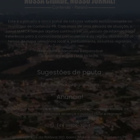
Este é o primeiro e único portal de notícias voltado exclusivamente ao
município de Contenda-PR. Com mais de uma década de atuação, o
Jornal MARCA tem por objetivo contínuo ser um veículo de informação de
referência para a comunidade contendense e da região, abordando os
temas de maior relevância local e, pontualmente, assuntos regionais.
Idealizador e Jornalista Responsável:
Alexsandro Wojcik | MTB 9936/PR.
Sugestões de pauta:
jornalmarca@gmail.com
Anuncie!
Divulgue sua marca, empresa ou serviços em um dos veículos de
comunicação que mais alcança o público local e regional:
(41) 99806-3254
Endereço: Rua da Polônia, 310, bairro Mato Branco – Contenda/PR.