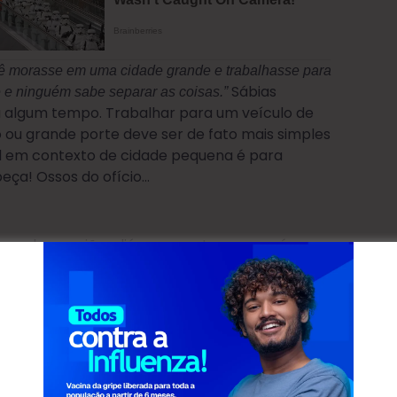
ê morasse em uma cidade grande e trabalhasse para
Sábias
e e ninguém sabe separar as coisas.”
 há algum tempo. Trabalhar para um veículo de
ou grande porte deve ser de fato mais simples
cal em contexto de cidade pequena é para
eça! Ossos do ofício…
ornal na região, aliás, me contou que na época
o oficial de justiça, lhe entregando intimações
 motivo, queria processá-lo. Devo dizer que, em 10
, a partir do qual pago, atualmente, uma
colocaria 10 anos de atuação na cidade sob
ônea.