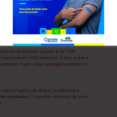
 velho cinismo político motivou a difamação
 mesmo vídeos circularam numa clara e covarde
andidato a prefeito se manifestou de forma a
 entrevistados: 424. Um ótimo número para
icional do instituto Quaest é de 1.200
 que ouviram 1.000 eleitores. O fato é que a
ealizada. Sugiro
exibida no
esta reportagem
 mero registro de dados, tendências e
O espelho definitivo de uma
de resultados!
s.