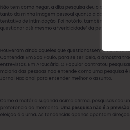
Não tem como negar, a dita pesquisa deu o que falar, e o
tanto da minha imagem pessoal quanto a do jornal. Até
tentativa de intimidação. Foi notório, também, que um c
questionar até mesmo a ‘veridicidade’ da pesquisa.
Houveram ainda aqueles que questionassem o número de
Contenda! Em São Paulo, para se ter ideia, a amostra trad
entrevistas. Em Araucária, O Popular contratou pesquisas
maioria das pessoas não entende como uma pesquisa é r
Jornal Nacional para entender melhor o assunto.
Como a matéria sugerida acima afirma, pesquisas são um
preferência de momento.
Uma pesquisa não é a previsão 
eleição é a urna. As tendências apenas apontam direçõe