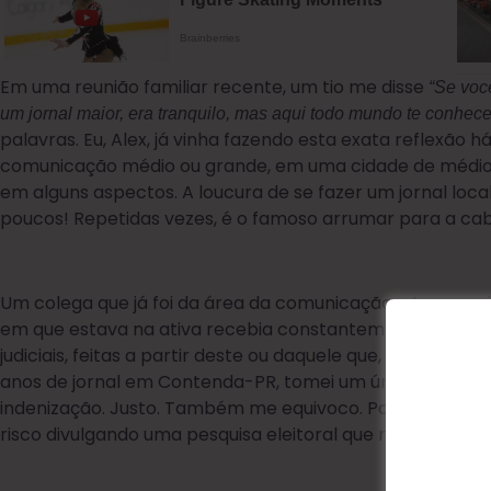
Em uma reunião familiar recente, um tio me disse
“Se voc
um jornal maior, era tranquilo, mas aqui todo mundo te conhec
palavras. Eu, Alex, já vinha fazendo esta exata reflexão
comunicação médio ou grande, em uma cidade de médio 
em alguns aspectos. A loucura de se fazer um jornal lo
poucos! Repetidas vezes, é o famoso arrumar para a cab
Um colega que já foi da área da comunicação e teve um j
em que estava na ativa recebia constantemente a visita d
judiciais, feitas a partir deste ou daquele que, por algum
anos de jornal em Contenda-PR, tomei um único processo
indenização. Justo. Também me equivoco. Porém, jamais 
risco divulgando uma pesquisa eleitoral que não fosse id