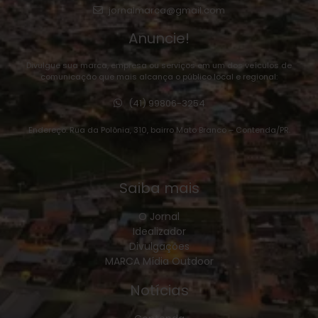
jornalmarca@gmail.com
Anuncie!
Divulgue sua marca, empresa ou serviços em um dos veículos de
comunicação que mais alcança o público local e regional:
(41) 99806-3254
Endereço: Rua da Polônia, 310, bairro Mato Branco – Contenda/PR.
Saiba mais
O Jornal
Idealizador
Divulgações
MARCA Mídia Outdoor
Notícias