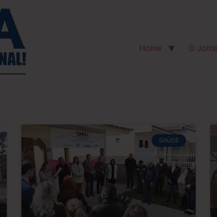
Home
O Jorna
SAÚDE