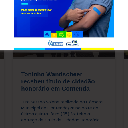
POLÍTICA
Toninho Wandscheer
recebeu título de cidadão
honorário em Contenda
Em Sessão Solene realizada na Câmara
Municipal de Contenda/PR na noite da
última quinta-feira (05) foi feita a
entrega de título de Cidadão Honorário