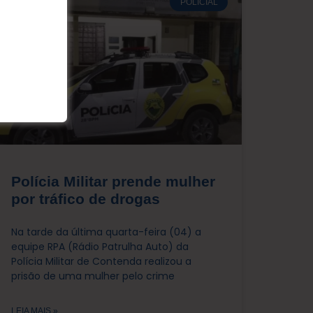
POLICIAL
Polícia Militar prende mulher
por tráfico de drogas
Na tarde da última quarta-feira (04) a
equipe RPA (Rádio Patrulha Auto) da
Polícia Militar de Contenda realizou a
prisão de uma mulher pelo crime
LEIA MAIS »