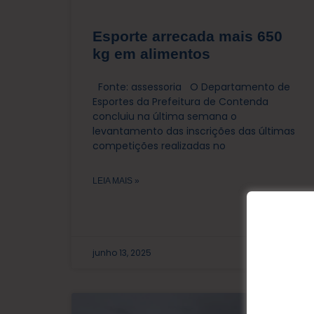
Esporte arrecada mais 650
kg em alimentos
Fonte: assessoria O Departamento de
Esportes da Prefeitura de Contenda
concluiu na última semana o
levantamento das inscrições das últimas
competições realizadas no
LEIA MAIS »
junho 13, 2025