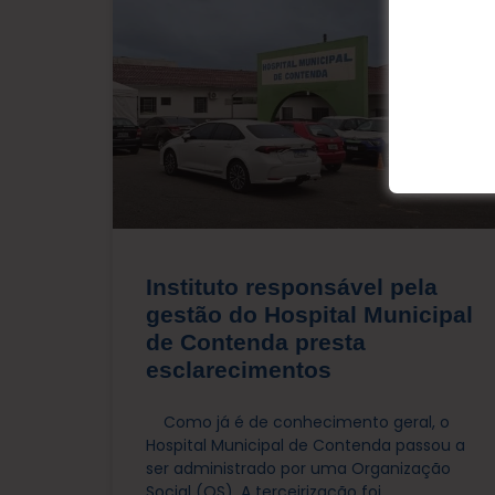
SAÚDE
Instituto responsável pela
gestão do Hospital Municipal
de Contenda presta
esclarecimentos
Como já é de conhecimento geral, o
Hospital Municipal de Contenda passou a
ser administrado por uma Organização
Social (OS). A terceirização foi