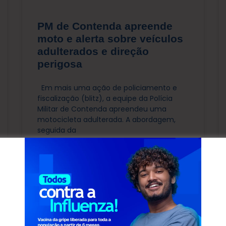
PM de Contenda apreende
moto e alerta sobre veículos
adulterados e direção
perigosa
Em mais uma ação de policiamento e
fiscalização (blitz), a equipe da Polícia
Militar de Contenda apreendeu uma
motocicleta adulterada. A abordagem,
seguida da
LEIA MAIS »
junho 13, 2025