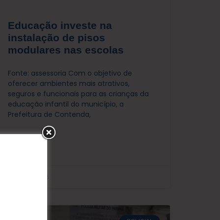
Educação investe na
instalação de pisos
modulares nas escolas
Fonte: assessoria Com o objetivo de
oferecer ambientes mais atrativos,
seguros e funcionais para as crianças da
educação infantil do município, a
Prefeitura de Contenda,
LEIA MAIS »
junho 13, 2025