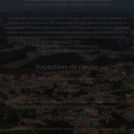
Este é o primeiro e único portal de notícias voltado exclusivamente ao
município de Contenda-PR. Com mais de uma década de atuação, o
Jornal MARCA tem por objetivo contínuo ser um veículo de informação de
referência para a comunidade contendense e da região, abordando os
temas de maior relevância local e, pontualmente, assuntos regionais.
Idealizador e Jornalista Responsável:
Alexsandro Wojcik | MTB 9936/PR.
Sugestões de pauta:
jornalmarca@gmail.com
Anuncie!
Divulgue sua marca, empresa ou serviços em um dos veículos de
comunicação que mais alcança o público local e regional:
(41) 99806-3254
Endereço: Rua da Polônia, 310, bairro Mato Branco – Contenda/PR.