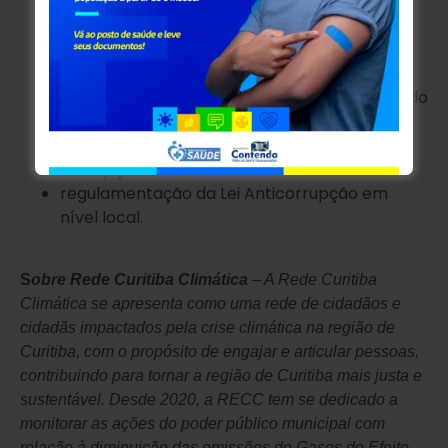
diversos tipos de informação em formato
aberto;
fortalecimento de mecanismos de controle
social, audiências e consultas públicas,
orçamento participativo e conselhos, incluindo
a criação de conselhos
municipais de transparência e combate à
corrupção;
regulamentação da Lei Anticorrupção em
nível local.
S
obre Rede Curitiba Climática
– A Rede Curitiba
Climática se apresenta como uma rede de cidadãos e
cidadãs impactados pela crise climática na região de
Curitiba, com o propósito de engajar e articular pessoas,
contribuindo para tornar a região de Curitiba mais justa e
sustentável. Desde 2020, a RECC tem se dedicado a
monitorar as ações do poder público municipal com
relação à diminuição das emissões de Gases do Efeito