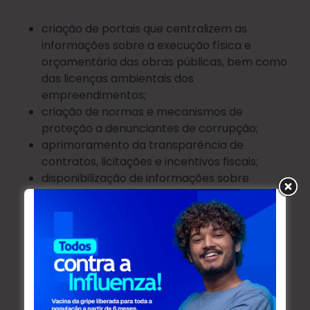
criação de portais que centralizem as
informações sobre a execução física e
orçamentária das obras públicas, bem como
das licenças ambientais dos
empreendimentos;
criação de normas e mecanismos de
proteção a denunciantes de corrupção;
aprimoramento da transparência de
contratos, licitações e incentivos fiscais;
disponibilização de informações sobre
emendas parlamentares recebidas
pelo município destinadas por deputados
estaduais, deputados federais e senadores,
assim como de emendas realizadas pelos
vereadores;
criação de leis, planos e portais de dados
abertos, fomentando a disponibilização dos