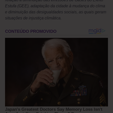
Estufa (GEE), adaptação da cidade à mudança do clima
e diminuição das desigualdades sociais, as quais geram
situações de injustiça climática.