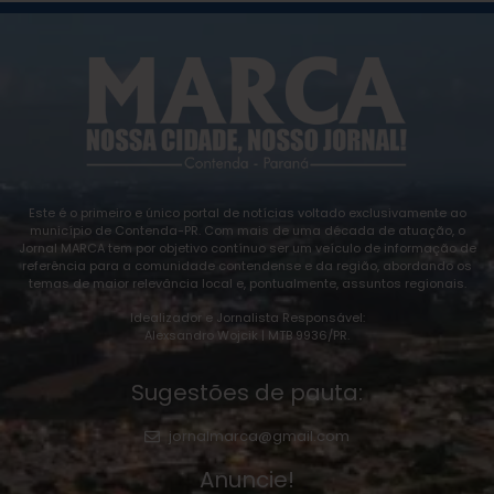
Este é o primeiro e único portal de notícias voltado exclusivamente ao
município de Contenda-PR. Com mais de uma década de atuação, o
Jornal MARCA tem por objetivo contínuo ser um veículo de informação de
referência para a comunidade contendense e da região, abordando os
temas de maior relevância local e, pontualmente, assuntos regionais.
Idealizador e Jornalista Responsável:
Alexsandro Wojcik | MTB 9936/PR.
Sugestões de pauta:
jornalmarca@gmail.com
Anuncie!