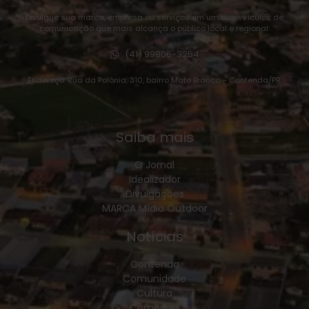
Divulgue sua marca, empresa ou serviços em um dos veículos de
comunicação que mais alcança o público local e regional:
(41) 99806-3254
Endereço: Rua da Polônia, 310, bairro Mato Branco – Contenda/PR.
Saiba mais
O Jornal
Idealizador
Divulgações
MARCA Mídia Outdoor
Notícias
Contenda
Comunidade
Cultura
Comercial